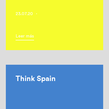
23.07.20
·
Leer más
Think Spain