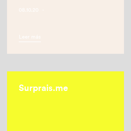
08.10.20
·
Leer más
Surprais.me