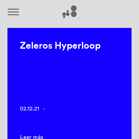
Zeleros Hyperloop
02.12.21
·
Leer más