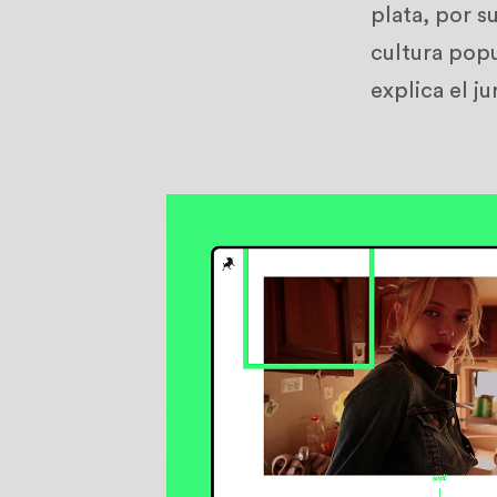
plata, por s
cultura popu
explica el ju