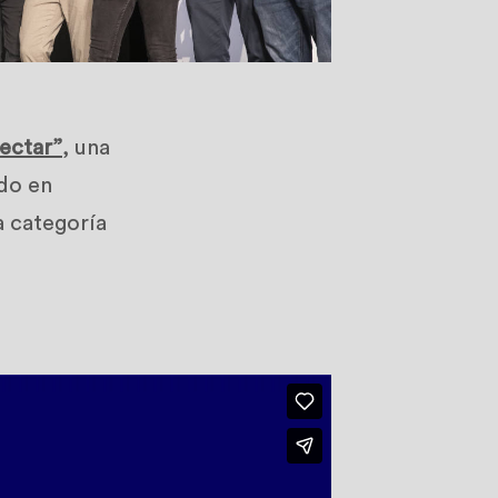
Nectar”
, una
ado en
a categoría