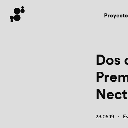
Proyecto
Dos o
Prem
Nect
23.05.19
·
E