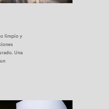
o limpio y
ciones
jurado. Una
 un