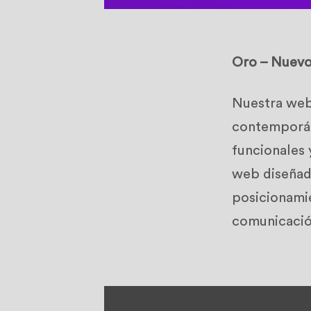
Oro – Nuevo
Nuestra web 
contemporáne
funcionales 
web diseñad
posicionamie
comunicación