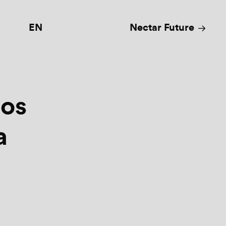
EN
Nectar Future
los
a