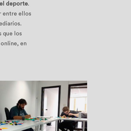
del deporte
.
 entre ellos
ediarios.
s que los
online, en