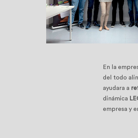
En la empres
del todo ali
ayudara a
re
dinámica
LE
empresa y e