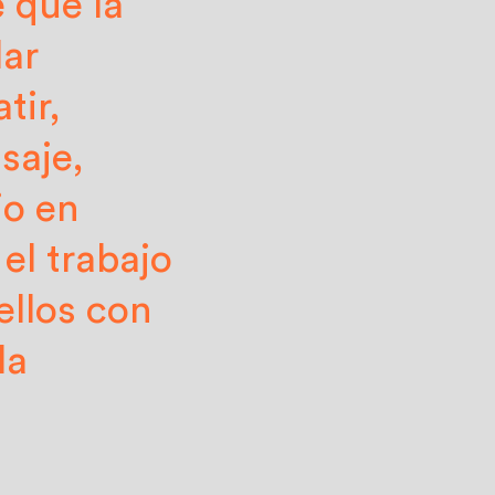
e que la
lar
tir,
saje,
jo en
 el trabajo
ellos con
la