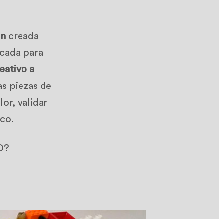
ón
creada
icada para
eativo a
as piezas de
or, validar
oco.
O?