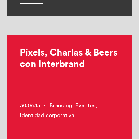
Pixels, Charlas & Beers
con Interbrand
30.06.15
·
Branding
,
Eventos
,
Identidad corporativa